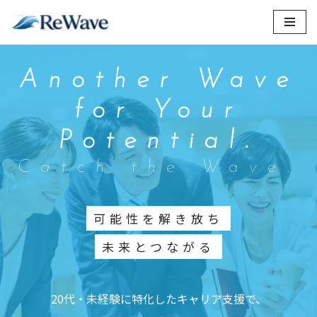
コ
ン
テ
Another Wave
ン
for Your
ツ
へ
Potential.
ス
キ
Catch the Wave.
ッ
プ
可能性を解き放ち
未来とつながる
20代・未経験に特化したキャリア支援で、